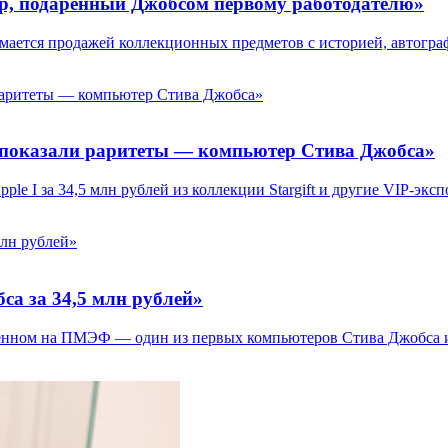
 подаренный Джобсом первому работодателю»
имается продажей коллекционных предметов с историей, автогра
азали раритеты — компьютер Стива Джобса»
e I за 34,5 млн рублей из коллекции Stargift и другие VIP-эксп
а за 34,5 млн рублей»
тавленном на ПМЭФ — один из первых компьютеров Стива Джобса 