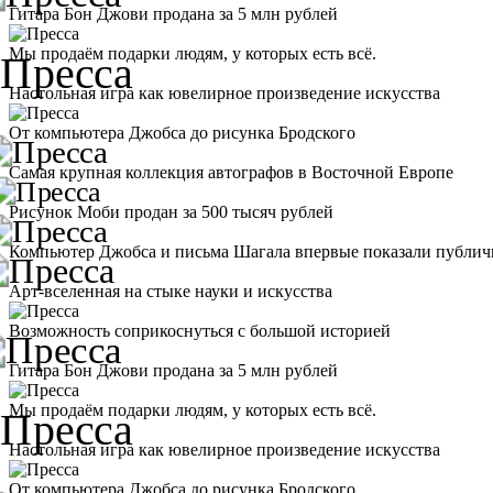
Гитара Бон Джови продана за 5 млн рублей
Мы продаём подарки людям, у которых есть всё.
Настольная игра как ювелирное произведение искусства
От компьютера Джобса до рисунка Бродского
Самая крупная коллекция автографов в Восточной Европе
Рисунок Моби продан за 500 тысяч рублей
Компьютер Джобса и письма Шагала впервые показали публич
Арт-вселенная на стыке науки и искусства
Возможность соприкоснуться с большой историей
Гитара Бон Джови продана за 5 млн рублей
Мы продаём подарки людям, у которых есть всё.
Настольная игра как ювелирное произведение искусства
От компьютера Джобса до рисунка Бродского