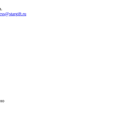
а.
ess@stargift.ru
но