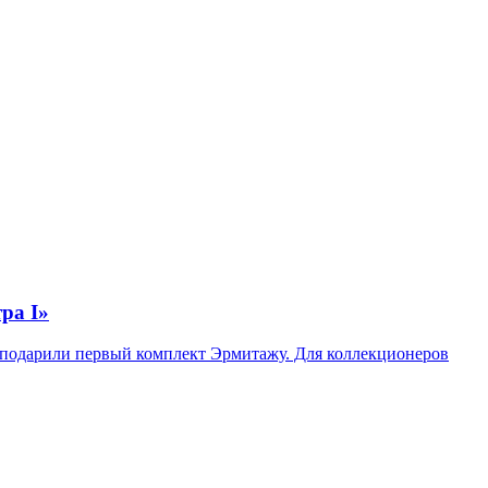
ра I»
и подарили первый комплект Эрмитажу. Для коллекционеров