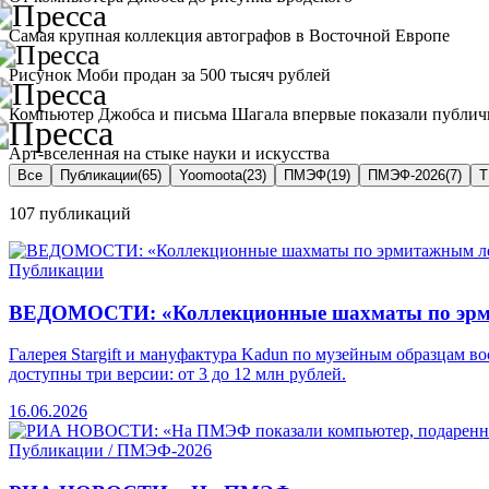
Самая крупная коллекция автографов в Восточной Европе
Рисунок Моби продан за 500 тысяч рублей
Компьютер Джобса и письма Шагала впервые показали публич
Арт-вселенная на стыке науки и искусства
Все
Публикации
(
65
)
Yoomoota
(
23
)
ПМЭФ
(
19
)
ПМЭФ-2026
(
7
)
Т
107
публикаций
Публикации
ВЕДОМОСТИ: «Коллекционные шахматы по эрмит
Галерея Stargift и мануфактура Kadun по музейным образцам
доступны три версии: от 3 до 12 млн рублей.
16.06.2026
Публикации / ПМЭФ-2026