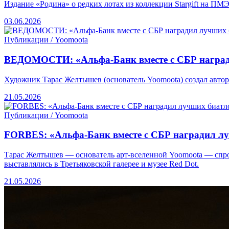
Издание «Родина» о редких лотах из коллекции Stargift на П
03.06.2026
Публикации / Yoomoota
ВЕДОМОСТИ: «Альфа-Банк вместе с СБР награди
Художник Тарас Желтышев (основатель Yoomoota) создал автор
21.05.2026
Публикации / Yoomoota
FORBES: «Альфа-Банк вместе с СБР наградил лу
Тарас Желтышев — основатель арт-вселенной Yoomoota — спро
выставлялись в Третьяковской галерее и музее Red Dot.
21.05.2026