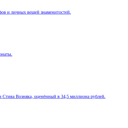
фов и личных вещей знаменитостей.
онаты.
и Стива Возняка, оценённый в 34,5 миллиона рублей.