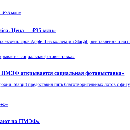
са. Цена — ₽35 млн»
х экземпляров Apple II из коллекции Stargift, выставленный на 
 ПМЭФ открывается социальная фотовыставка»
и: Stargift предоставил пять благотворительных лотов с фигур
одают на ПМЭФ»