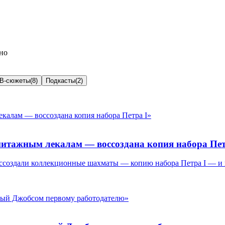
но
В-сюжеты
(
8
)
Подкасты
(
2
)
ажным лекалам — воссоздана копия набора Пет
 воссоздали коллекционные шахматы — копию набора Петра I — 