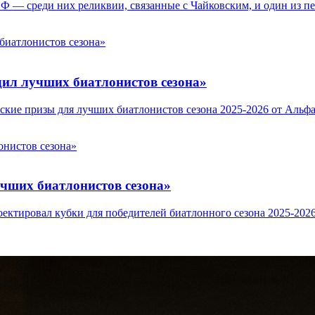
МЭФ — среди них реликвии, связанные с Чайковским, и один из 
л лучших биатлонистов сезона»
ские призы для лучших биатлонистов сезона 2025-2026 от Альфа
чших биатлонистов сезона»
ектировал кубки для победителей биатлонного сезона 2025-202