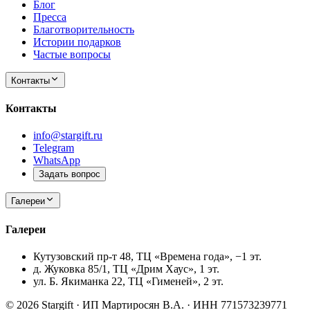
Блог
Пресса
Благотворительность
Истории подарков
Частые вопросы
Контакты
Контакты
info@stargift.ru
Telegram
WhatsApp
Задать вопрос
Галереи
Галереи
Кутузовский пр-т 48, ТЦ «Времена года», −1 эт.
д. Жуковка 85/1, ТЦ «Дрим Хаус», 1 эт.
ул. Б. Якиманка 22, ТЦ «Гименей», 2 эт.
© 2026 Stargift · ИП Мартиросян В.А. · ИНН 771573239771