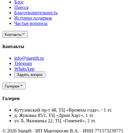
Блог
Пресса
Благотворительность
Истории подарков
Частые вопросы
Контакты
Контакты
info@stargift.ru
Telegram
WhatsApp
Задать вопрос
Галереи
Галереи
Кутузовский пр-т 48, ТЦ «Времена года», −1 эт.
д. Жуковка 85/1, ТЦ «Дрим Хаус», 1 эт.
ул. Б. Якиманка 22, ТЦ «Гименей», 2 эт.
© 2026 Stargift · ИП Мартиросян В.А. · ИНН 771573239771